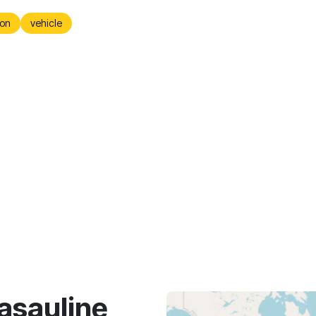
on
vehicle
asaulinę