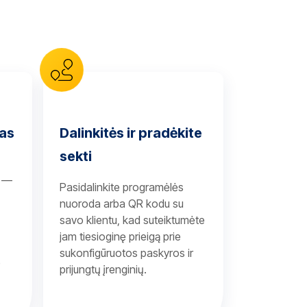
mas
Dalinkitės ir pradėkite
sekti
s —
Pasidalinkite programėlės
nuoroda arba QR kodu su
savo klientu, kad suteiktumėte
jam tiesioginę prieigą prie
sukonfigūruotos paskyros ir
e
prijungtų įrenginių.