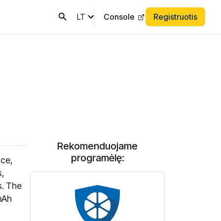
LT
Console
Registruotis
Rekomenduojame
programėlę:
ice,
s,
s. The
 mAh