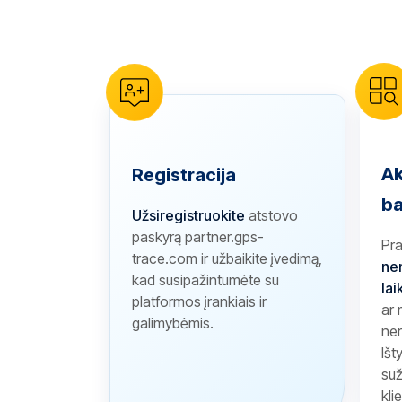
reCAPTCHA verification
Ak
Registracija
ba
Užsiregistruokite
atstovo
paskyrą partner.gps-
Pr
trace.com ir užbaikite įvedimą,
ne
kad susipažintumėte su
lai
platformos įrankiais ir
ar
galimybėmis.
ner
Išt
suž
kli