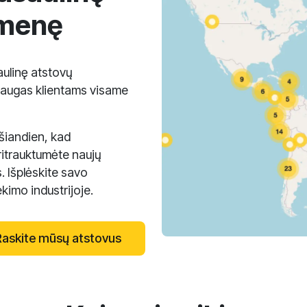
omenę
ulinę atstovų
laugas klientams visame
 šiandien, kad
itrauktumėte naujų
. Išplėskite savo
imo industrijoje.
Raskite mūsų atstovus