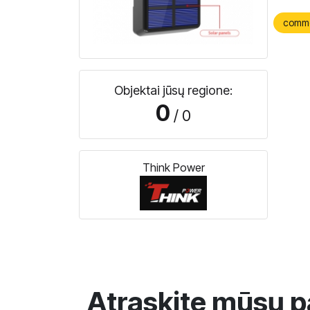
comm
Objektai jūsų regione:
0
/ 0
Think Power
Atraskite mūsų p