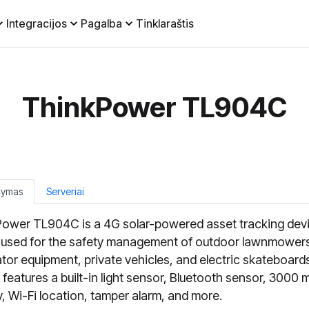
Integracijos
Pagalba
Tinklaraštis
ThinkPower TL904C
šymas
Serveriai
ower TL904C is a 4G solar-powered asset tracking dev
 used for the safety management of outdoor lawnmower
tor equipment, private vehicles, and electric skateboard
 features a built-in light sensor, Bluetooth sensor, 3000
y, Wi-Fi location, tamper alarm, and more.