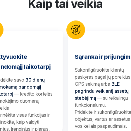
Kaip tai veikia
tyvuokite
Sąranka ir prijungi
ndomąjį laikotarpį
Sukonfigūruokite klientų
paskyras pagal jų poreikiu
adėkite savo
30 dienų
GPS sekimą arba
BLE
mokamą bandomąjį
pagrindu veikiantį assetų
kotarpį
— kredito kortelės
stebėjimą
— su reikalingu
 mokėjimo duomenų
funkcionalumu.
eikia.
Pridėkite ir sukonfigūruokit
yrinėkite visas funkcijas ir
objektus, vartus ar assetus
inokite, kaip valdyti
vos keliais paspaudimais.
entus, įrenginius ir planus.