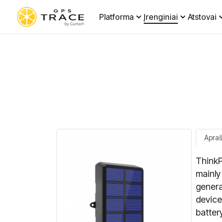
Platforma
Įrenginiai
Atstovai
Apra
ThinkP
mainly
genera
device
batter