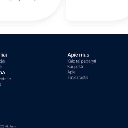
niai
Apie mus
jai
Kaip tai padaryti
ai
Kur pirkti
ba
Apie
Tinklaraštis
ntatie
s
026 «Gurtam»