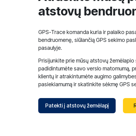
atstovų bendru
GPS-Trace komanda kuria ir palaiko pasa
bendruomenę, siūlančią GPS sekimo pas
pasaulyje.
Prisijunkite prie mūsų atstovų žemėlapio
padidintumėte savo verslo matomumą, pr
klientų ir atrakintumėte augimo galimybes
pasiekiamumą ir skatinkite sėkmę GPS sek
Patekti į atstovų žemėlapį