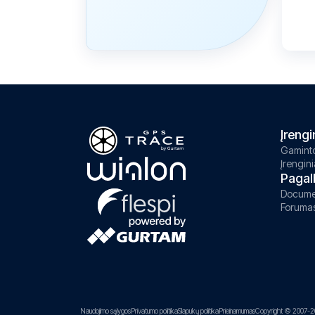
Įrengi
Gaminto
Įrengini
Pagal
Docume
Foruma
Naudojimo sąlygos
Privatumo politika
Slapukų politika
Prieinamumas
Copyright © 2007-2