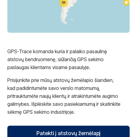
GPS-Trace komanda kuria ir palaiko pasaulinę
atstovų bendruomenę, siūlančią GPS sekimo
paslaugas klientams visame pasaulyje.
Prisijunkite prie mūsų atstovų žemėlapio šiandien,
kad padidintumėte savo verslo matomumą,
pritrauktumėte naujų klientų ir atrakintumėte augimo
galimybes. Išplėskite savo pasiekiamumą ir skatinkite
sėkmę GPS sekimo industrijoje.
Patekti į atstovų žemėlapį