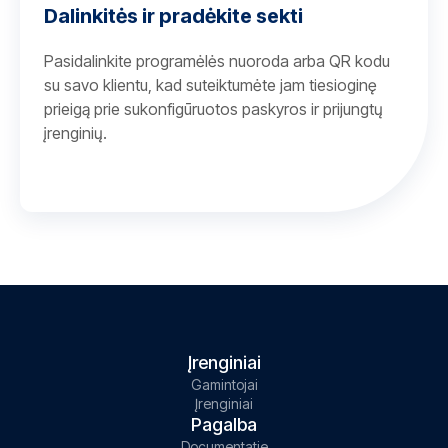
Dalinkitės ir pradėkite sekti
Pasidalinkite programėlės nuoroda arba QR kodu
su savo klientu, kad suteiktumėte jam tiesioginę
prieigą prie sukonfigūruotos paskyros ir prijungtų
įrenginių.
Įrenginiai
Gamintojai
Įrenginiai
Pagalba
Documentatie