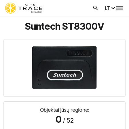
LT
Suntech ST8300V
Objektai jūsų regione:
0
/ 52