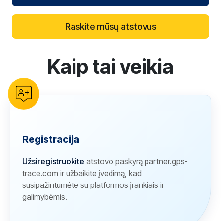
Raskite mūsų atstovus
Kaip tai veikia
reCAPTCHA verification
Registracija
Užsiregistruokite
atstovo paskyrą partner.gps-
trace.com ir užbaikite įvedimą, kad
susipažintumėte su platformos įrankiais ir
galimybėmis.