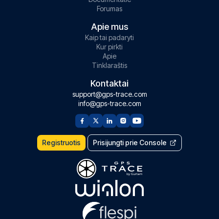
Forumas
Apie mus
Kaip tai padaryti
Kur pirkti
Apie
Tinklaraštis
Kontaktai
support@gps-trace.com
info@gps-trace.com
Registruotis
Prisijungti prie Console