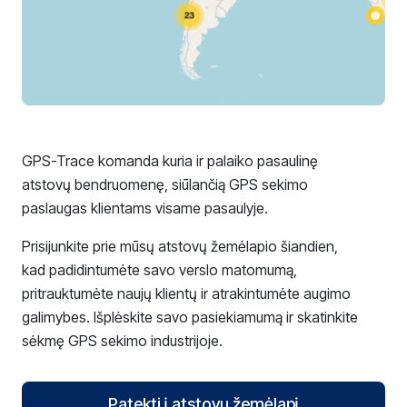
GPS-Trace komanda kuria ir palaiko pasaulinę
atstovų bendruomenę, siūlančią GPS sekimo
paslaugas klientams visame pasaulyje.
Prisijunkite prie mūsų atstovų žemėlapio šiandien,
kad padidintumėte savo verslo matomumą,
pritrauktumėte naujų klientų ir atrakintumėte augimo
galimybes. Išplėskite savo pasiekiamumą ir skatinkite
sėkmę GPS sekimo industrijoje.
Patekti į atstovų žemėlapį