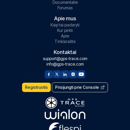
Documentatie
Forumas
Apie mus
Kaip tai padaryti
Kur pirkti
Apie
Tinklaraštis
Kontaktai
support@gps-trace.com
info@gps-trace.com
Registruotis
Prisijungti prie Console