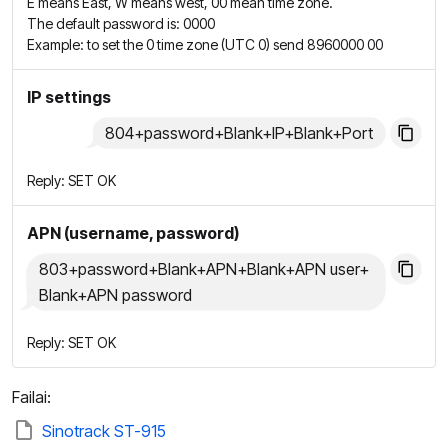
E means East, W means west, 00 mean time zone.
The default password is: 0000
Example: to set the 0 time zone (UTC 0) send 8960000 00
IP settings
804+password+Blank+IP+Blank+Port
Reply: SET OK
APN (username, password)
803+password+Blank+APN+Blank+APN user+
Blank+APN password
Reply: SET OK
Failai:
Sinotrack ST-915