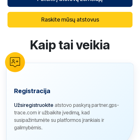
Raskite mūsų atstovus
Kaip tai veikia
reCAPTCHA verification
Registracija
Užsiregistruokite
atstovo paskyrą partner.gps-
trace.com ir užbaikite įvedimą, kad
susipažintumėte su platformos įrankiais ir
galimybėmis.