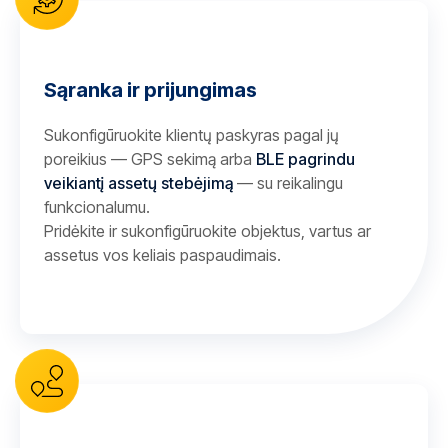
Sąranka ir prijungimas
Sukonfigūruokite klientų paskyras pagal jų
poreikius — GPS sekimą arba
BLE pagrindu
veikiantį assetų stebėjimą
— su reikalingu
funkcionalumu.
Pridėkite ir sukonfigūruokite objektus, vartus ar
assetus vos keliais paspaudimais.