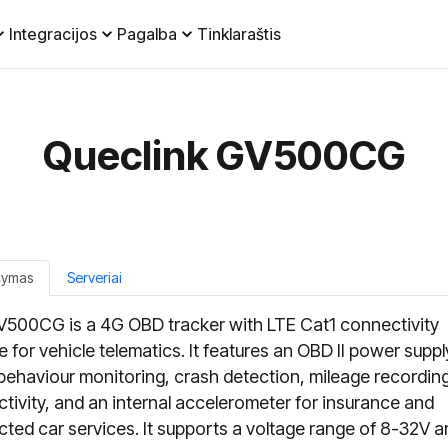
Integracijos
Pagalba
Tinklaraštis
Queclink GV500CG
šymas
Serveriai
500CG is a 4G OBD tracker with LTE Cat1 connectivity
e for vehicle telematics. It features an OBD II power suppl
 behaviour monitoring, crash detection, mileage recordin
tivity, and an internal accelerometer for insurance and
ted car services. It supports a voltage range of 8-32V 