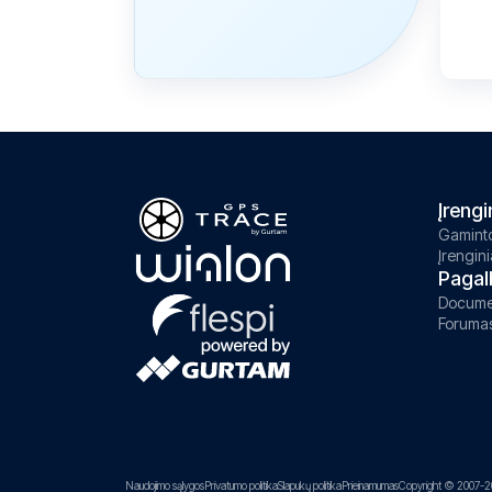
Įrengi
Gaminto
Įrengini
Pagal
Docume
Foruma
Naudojimo sąlygos
Privatumo politika
Slapukų politika
Prieinamumas
Copyright © 2007-2