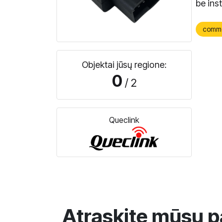
be inst
comm
Objektai jūsų regione:
0
/ 2
Queclink
Atraskite mūsų p