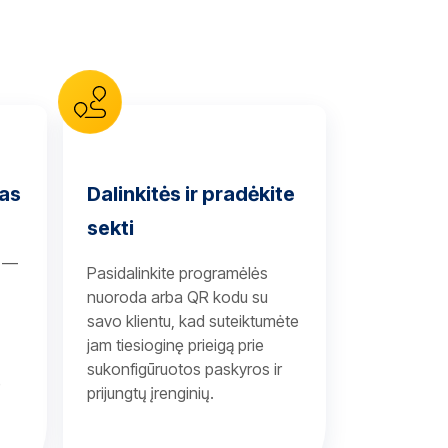
mas
Dalinkitės ir pradėkite
sekti
s —
Pasidalinkite programėlės
nuoroda arba QR kodu su
savo klientu, kad suteiktumėte
jam tiesioginę prieigą prie
sukonfigūruotos paskyros ir
e
prijungtų įrenginių.