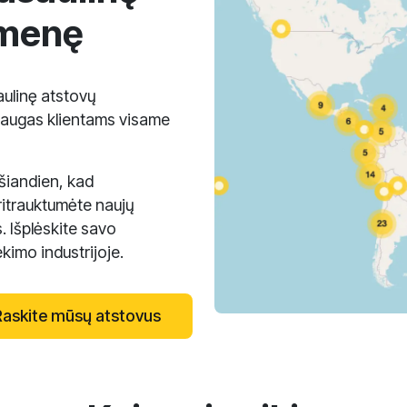
omenę
ulinę atstovų
laugas klientams visame
 šiandien, kad
itrauktumėte naujų
. Išplėskite savo
imo industrijoje.
Raskite mūsų atstovus