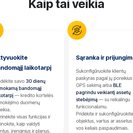
Kaip tai veikia
tyvuokite
Sąranka ir prijungi
ndomąjį laikotarpį
Sukonfigūruokite klientų
paskyras pagal jų poreikiu
adėkite savo
30 dienų
GPS sekimą arba
BLE
mokamą bandomąjį
pagrindu veikiantį assetų
kotarpį
— kredito kortelės
stebėjimą
— su reikalingu
 mokėjimo duomenų
funkcionalumu.
eikia.
Pridėkite ir sukonfigūruokit
yrinėkite visas funkcijas ir
objektus, vartus ar assetus
inokite, kaip valdyti
vos keliais paspaudimais.
entus, įrenginius ir planus.