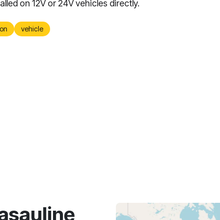
alled on 12V or 24V vehicles directly.
on
vehicle
asaulinę