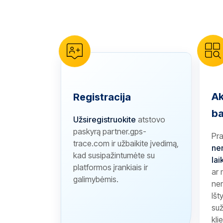
reCAPTCHA verification
Ak
Registracija
ba
Užsiregistruokite
atstovo
paskyrą partner.gps-
Pr
trace.com ir užbaikite įvedimą,
ne
kad susipažintumėte su
lai
platformos įrankiais ir
ar
galimybėmis.
ner
Išt
suž
kli