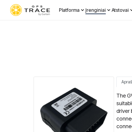
Platforma
Įrenginiai
Atstovai
Apra
The GV
suitabl
driver
connec
connec