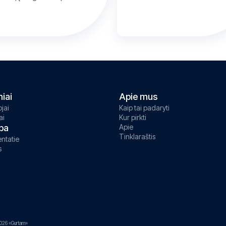
niai
Apie mus
jai
Kaip tai padaryti
ai
Kur pirkti
ba
Apie
Tinklaraštis
ntatie
s
026 «Gurtam»