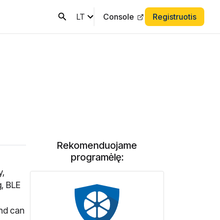
LT
Console
Registruotis
Rekomenduojame
programėlę:
y,
g, BLE
and can