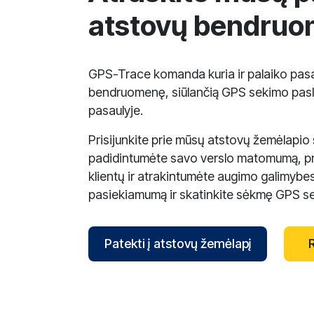
atstovų bendru
GPS-Trace komanda kuria ir palaiko pasa
bendruomenę, siūlančią GPS sekimo pas
pasaulyje.
Prisijunkite prie mūsų atstovų žemėlapio
padidintumėte savo verslo matomumą, pr
klientų ir atrakintumėte augimo galimybes
pasiekiamumą ir skatinkite sėkmę GPS sek
Patekti į atstovų žemėlapį