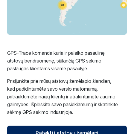
GPS-Trace komanda kuria ir palaiko pasaulinę
atstovų bendruomenę, siūlančią GPS sekimo
paslaugas klientams visame pasaulyje.
Prisijunkite prie mūsų atstovų žemėlapio šiandien,
kad padidintumėte savo verslo matomumą,
pritrauktumėte naujų klientų ir atrakintumėte augimo
galimybes. Išplėskite savo pasiekiamumą ir skatinkite
sėkmę GPS sekimo industrijoje.
Patekti į atstovų žemėlapį