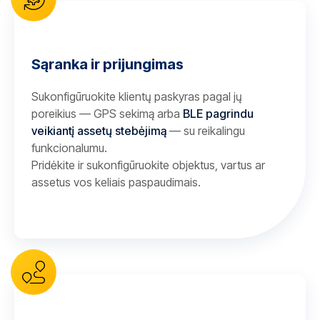
Sąranka ir prijungimas
Sukonfigūruokite klientų paskyras pagal jų
poreikius — GPS sekimą arba
BLE pagrindu
veikiantį assetų stebėjimą
— su reikalingu
funkcionalumu.
Pridėkite ir sukonfigūruokite objektus, vartus ar
assetus vos keliais paspaudimais.