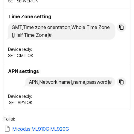
SET SERVER OK
Time Zone setting
GMT,Time zone orientation,Whole Time Zone
[,Half Time Zone]#
Device reply:
SET GMT OK
APN settings
APN,Network name[,name,password]#
Device reply:
SET APN OK
Failai:
Micodus ML910G ML920G