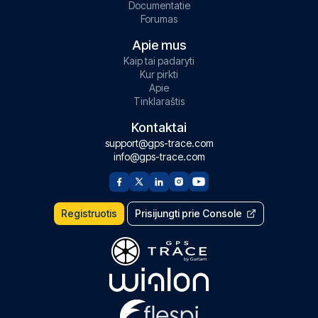
Documentatie
Forumas
Apie mus
Kaip tai padaryti
Kur pirkti
Apie
Tinklaraštis
Kontaktai
support@gps-trace.com
info@gps-trace.com
Registruotis
Prisijungti prie Console