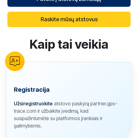
Raskite mūsų atstovus
Kaip tai veikia
reCAPTCHA verification
Registracija
Užsiregistruokite
atstovo paskyrą partner.gps-
trace.com ir užbaikite įvedimą, kad
susipažintumėte su platformos įrankiais ir
galimybėmis.