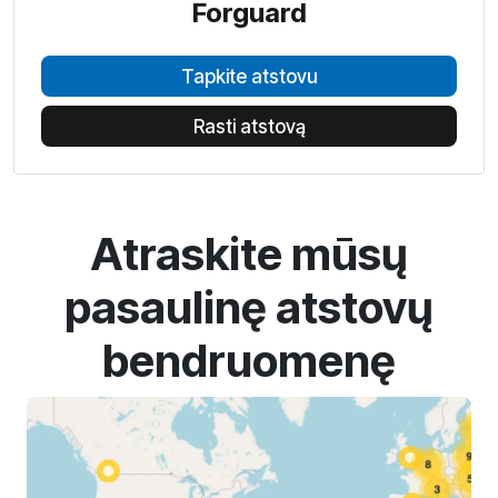
Forguard
Tapkite atstovu
Rasti atstovą
Atraskite mūsų
pasaulinę atstovų
bendruomenę