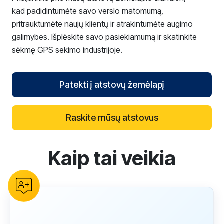
kad padidintumėte savo verslo matomumą,
pritrauktumėte naujų klientų ir atrakintumėte augimo
galimybes. Išplėskite savo pasiekiamumą ir skatinkite
sėkmę GPS sekimo industrijoje.
Patekti į atstovų žemėlapį
Raskite mūsų atstovus
Kaip tai veikia
reCAPTCHA verification