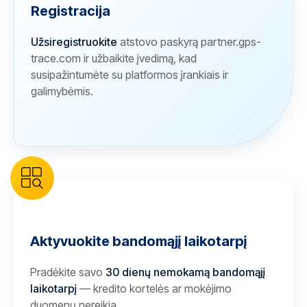
Registracija
Užsiregistruokite
atstovo paskyrą partner.gps-
trace.com ir užbaikite įvedimą, kad
susipažintumėte su platformos įrankiais ir
galimybėmis.
Aktyvuokite bandomąjį laikotarpį
Pradėkite savo
30 dienų nemokamą bandomąjį
laikotarpį
— kredito kortelės ar mokėjimo
duomenų nereikia.