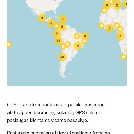
GPS-Trace komanda kuria ir palaiko pasaulinę
atstovų bendruomenę, siūlančią GPS sekimo
paslaugas klientams visame pasaulyje.
Prisijunkite prie mūsų atstovų žemėlapio šiandien,