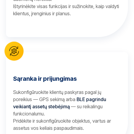
Ištyrinėkite visas funkcijas ir sužinokite, kaip valdyti
klientus, įrenginius ir planus.
Sąranka ir prijungimas
Sukonfigūruokite klientų paskyras pagal jų
poreikius — GPS sekimą arba
BLE pagrindu
veikiantį assetų stebėjimą
— su reikalingu
funkcionalumu.
Pridėkite ir sukonfigūruokite objektus, vartus ar
assetus vos keliais paspaudimais.