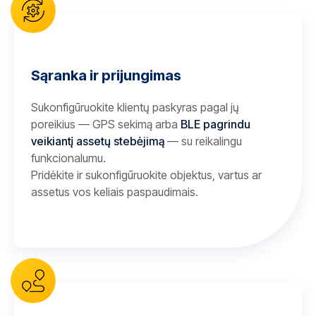
Sąranka ir prijungimas
Sukonfigūruokite klientų paskyras pagal jų
poreikius — GPS sekimą arba
BLE pagrindu
veikiantį assetų stebėjimą
— su reikalingu
funkcionalumu.
Pridėkite ir sukonfigūruokite objektus, vartus ar
assetus vos keliais paspaudimais.