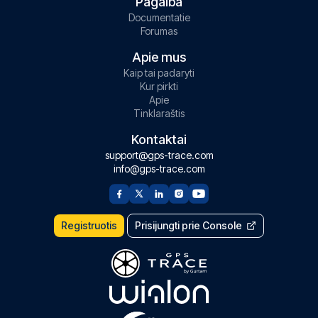
Pagalba
Documentatie
Forumas
Apie mus
Kaip tai padaryti
Kur pirkti
Apie
Tinklaraštis
Kontaktai
support@gps-trace.com
info@gps-trace.com
Registruotis
Prisijungti prie Console