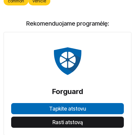
common
vehicle
Rekomenduojame programėlę:
Forguard
Tapkite atstovu
Rasti atstovą