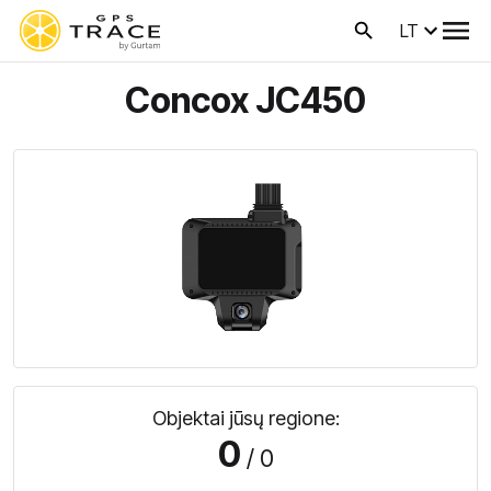
LT
Concox JC450
Objektai jūsų regione:
0
/ 0