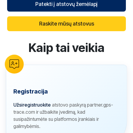
Patekti į atstovų žemėlapį
Raskite mūsų atstovus
Kaip tai veikia
reCAPTCHA verification
Registracija
Užsiregistruokite
atstovo paskyrą partner.gps-
trace.com ir užbaikite įvedimą, kad
susipažintumėte su platformos įrankiais ir
galimybėmis.