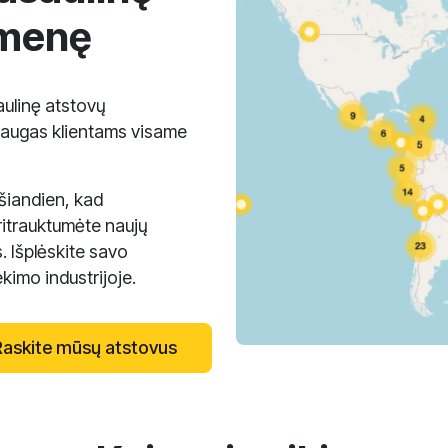
omenę
ulinę atstovų
laugas klientams visame
 šiandien, kad
itrauktumėte naujų
. Išplėskite savo
imo industrijoje.
Raskite mūsų atstovus