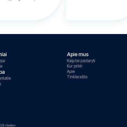
niai
Apie mus
jai
Kaip tai padaryti
ai
Kur pirkti
ba
Apie
Tinklaraštis
ntatie
s
026 «Gurtam»