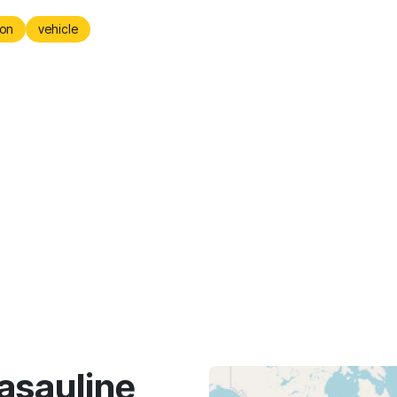
on
vehicle
asaulinę