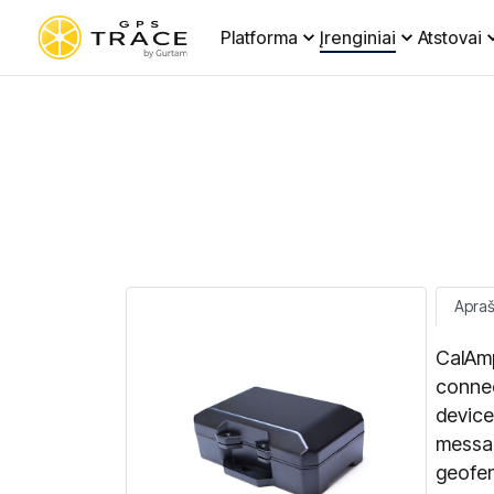
Platforma
Įrenginiai
Atstovai
Apra
CalAmp
connec
device
messag
geofen