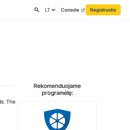
LT
Console
Registruotis
Rekomenduojame
programėlę:
ds. The