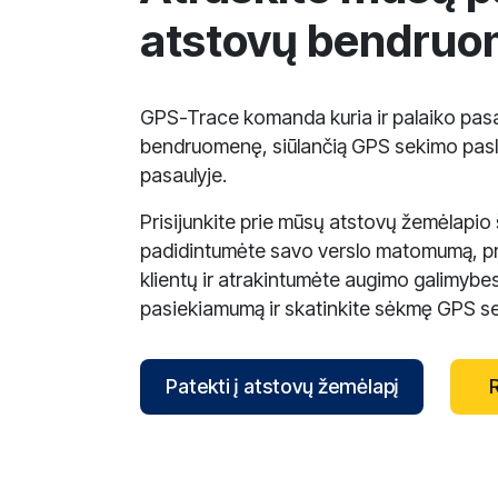
atstovų bendru
GPS-Trace komanda kuria ir palaiko pasa
bendruomenę, siūlančią GPS sekimo pas
pasaulyje.
Prisijunkite prie mūsų atstovų žemėlapio
padidintumėte savo verslo matomumą, pr
klientų ir atrakintumėte augimo galimybes
pasiekiamumą ir skatinkite sėkmę GPS sek
Patekti į atstovų žemėlapį