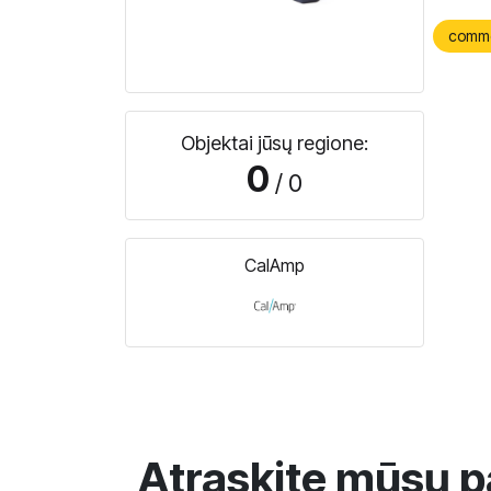
comm
Objektai jūsų regione:
0
/ 0
CalAmp
Atraskite mūsų p