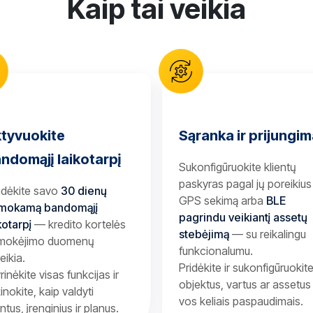
Kaip tai veikia
tyvuokite
Sąranka ir prijungi
ndomąjį laikotarpį
Sukonfigūruokite klientų
paskyras pagal jų poreikiu
adėkite savo
30 dienų
GPS sekimą arba
BLE
mokamą bandomąjį
pagrindu veikiantį assetų
kotarpį
— kredito kortelės
stebėjimą
— su reikalingu
 mokėjimo duomenų
funkcionalumu.
eikia.
Pridėkite ir sukonfigūruokit
yrinėkite visas funkcijas ir
objektus, vartus ar assetus
inokite, kaip valdyti
vos keliais paspaudimais.
entus, įrenginius ir planus.