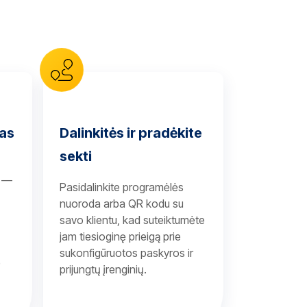
mas
Dalinkitės ir pradėkite
sekti
s —
Pasidalinkite programėlės
nuoroda arba QR kodu su
savo klientu, kad suteiktumėte
jam tiesioginę prieigą prie
sukonfigūruotos paskyros ir
e
prijungtų įrenginių.