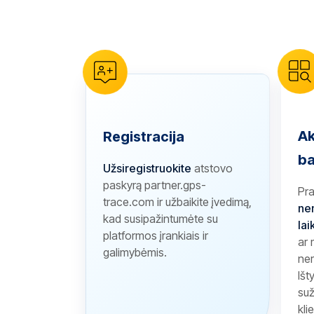
reCAPTCHA verification
Ak
Registracija
ba
Užsiregistruokite
atstovo
paskyrą partner.gps-
Pr
trace.com ir užbaikite įvedimą,
ne
kad susipažintumėte su
lai
platformos įrankiais ir
ar
galimybėmis.
ner
Išt
suž
kli