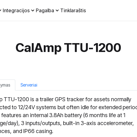
Integracijos
Pagalba
Tinklaraštis
CalAmp TTU-1200
šymas
Serveriai
 TTU-1200 is a trailer GPS tracker for assets normally
ted to 12/24V systems but often idle for extended perio
 features an internal 3.8Ah battery (6 months life at 1
e/day), 3 inputs/outputs, built-in 3-axis accelerometer,
ces, and IP66 casing.