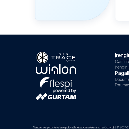
Įrengi
Gaminto
Įrengini
Pagal
Docume
Foruma
Naudojimo sąlygos
Privatumo politika
Slapukų politika
Prieinamumas
Copyright © 2007-2