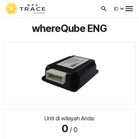
ID
whereQube ENG
Unit di wilayah Anda:
0
/ 0