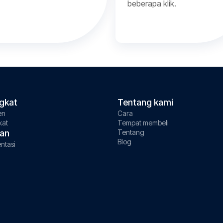
beberapa klik.
gkat
Tentang kami
en
Cara
kat
Tempat membeli
an
Tentang
Blog
ntasi