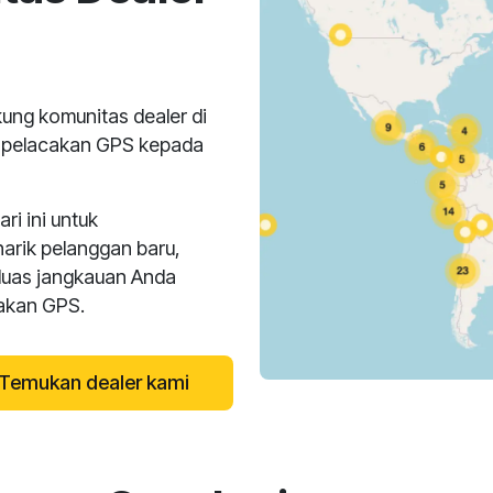
ng komunitas dealer di
n pelacakan GPS kepada
i ini untuk
narik pelanggan baru,
luas jangkauan Anda
cakan GPS.
Temukan dealer kami