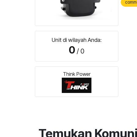
comm
Unit di wilayah Anda:
0
/ 0
Think Power
Temukan Komunit