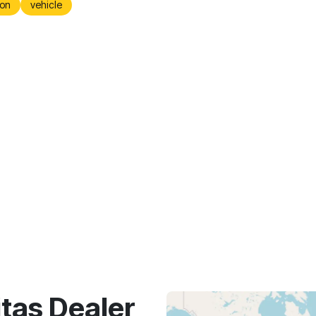
on
vehicle
as Dealer