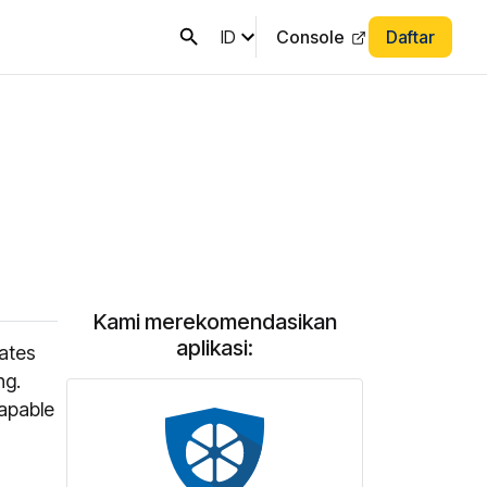
ID
Console
Daftar
Kami merekomendasikan
aplikasi:
rates
ng.
capable