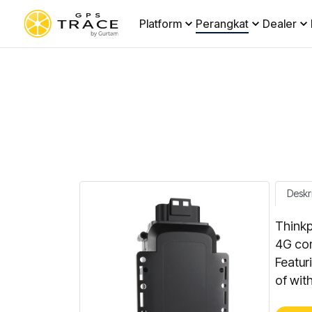
Platform
Perangkat
Dealer
Deskr
Thinkp
4G com
Featur
of wit