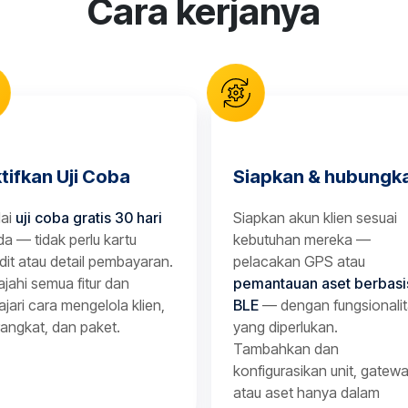
Cara kerjanya
tifkan Uji Coba
Siapkan & hubungk
lai
uji coba gratis 30 hari
Siapkan akun klien sesuai
a — tidak perlu kartu
kebutuhan mereka —
dit atau detail pembayaran.
pelacakan GPS atau
ajahi semua fitur dan
pemantauan aset berbasi
ajari cara mengelola klien,
BLE
— dengan fungsionali
angkat, dan paket.
yang diperlukan.
Tambahkan dan
konfigurasikan unit, gatewa
atau aset hanya dalam