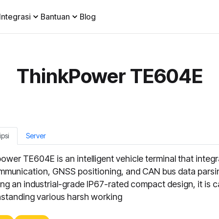
Integrasi
Bantuan
Blog
ThinkPower TE604E
ipsi
Server
ower TE604E is an intelligent vehicle terminal that integ
munication, GNSS positioning, and CAN bus data parsi
ing an industrial-grade IP67-rated compact design, it is 
hstanding various harsh working