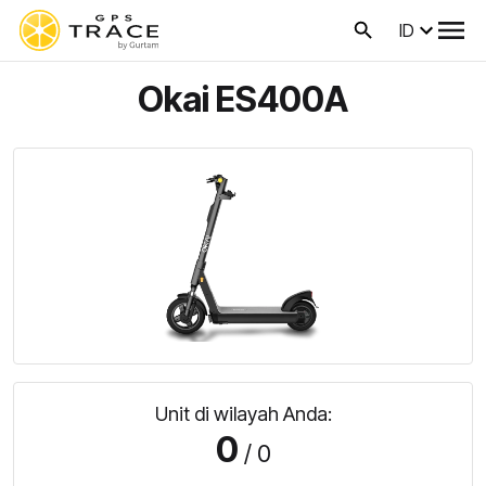
ID
Okai ES400A
Unit di wilayah Anda:
0
/ 0