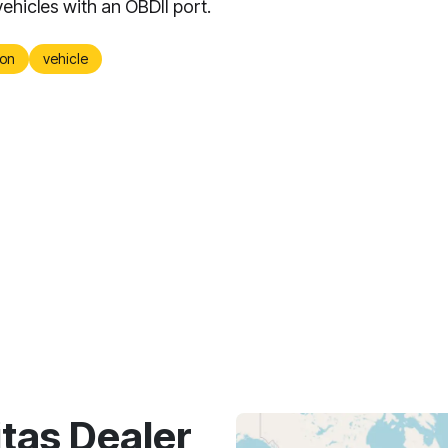
vehicles with an OBDII port.
on
vehicle
as Dealer