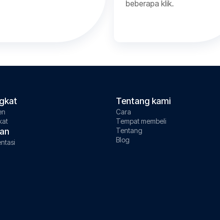
beberapa klik.
gkat
Tentang kami
en
Cara
kat
Tempat membeli
an
Tentang
Blog
ntasi