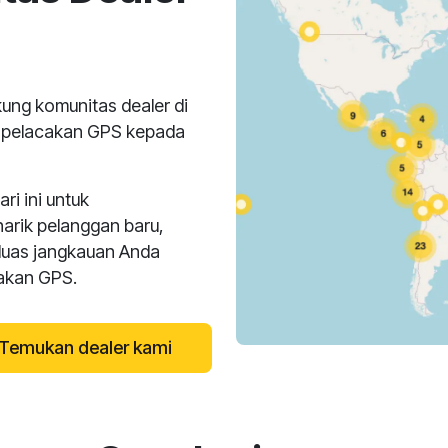
ng komunitas dealer di
n pelacakan GPS kepada
i ini untuk
narik pelanggan baru,
luas jangkauan Anda
cakan GPS.
Temukan dealer kami