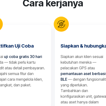
Cara kerjanya
tifkan Uji Coba
Siapkan & hubungk
lai
uji coba gratis 30 hari
Siapkan akun klien sesuai
a — tidak perlu kartu
kebutuhan mereka —
dit atau detail pembayaran.
pelacakan GPS atau
ajahi semua fitur dan
pemantauan aset berbasi
ajari cara mengelola klien,
BLE
— dengan fungsionali
angkat, dan paket.
yang diperlukan.
Tambahkan dan
konfigurasikan unit, gatewa
atau aset hanya dalam