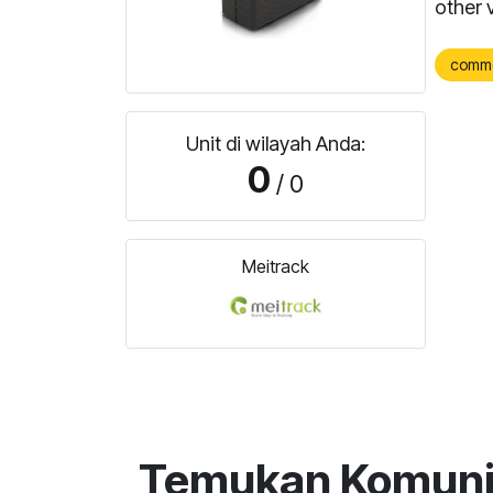
other 
comm
Unit di wilayah Anda:
0
/ 0
Meitrack
Temukan Komunit