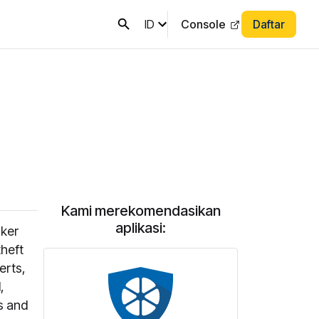
ID
Console
Daftar
Kami merekomendasikan
aplikasi:
cker
theft
erts,
,
rs and