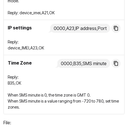
mode.
Reply: device_imei,A21,OK
IP settings
0000,A23,IP address,Port
Reply:
device_IMEI,A23,OK
Time Zone
0000,B35,SMS minute
Reply:
B35,OK
When SMS minute is 0, the time zone is GMT 0.
When SMS minute is a value ranging from -720 to 780, set time
zones.
File: