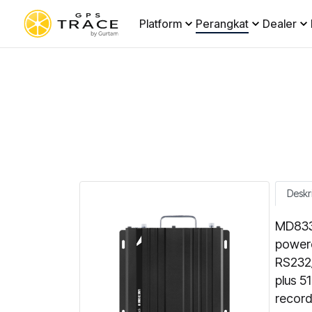
Platform
Perangkat
Dealer
Deskr
MD833H
powere
RS232
plus 5
record