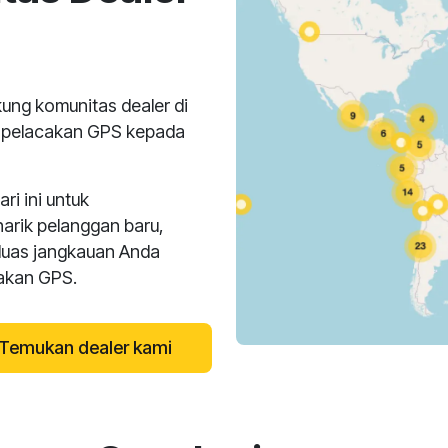
ng komunitas dealer di
n pelacakan GPS kepada
i ini untuk
narik pelanggan baru,
luas jangkauan Anda
cakan GPS.
Temukan dealer kami