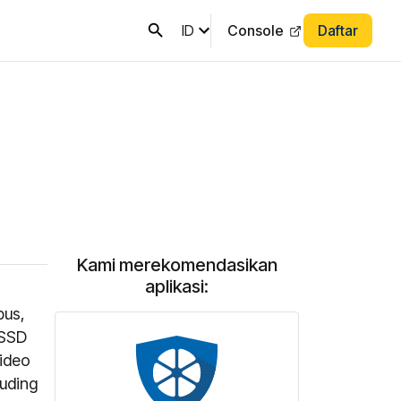
ID
Console
Daftar
Kami merekomendasikan
aplikasi:
bus,
/SSD
video
luding