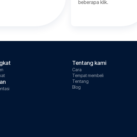
beberapa klik.
gkat
Tentang kami
en
Cara
kat
Tempat membeli
an
Tentang
Blog
ntasi