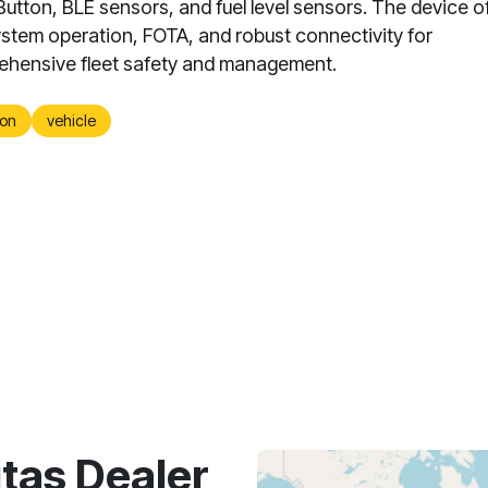
iButton, BLE sensors, and fuel level sensors. The device o
ystem operation, FOTA, and robust connectivity for
hensive fleet safety and management.
on
vehicle
as Dealer