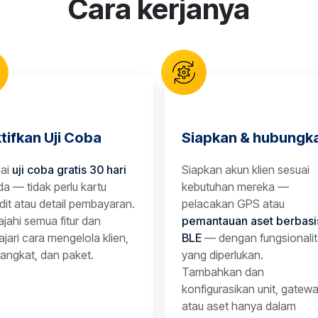
Cara kerjanya
tifkan Uji Coba
Siapkan & hubungk
lai
uji coba gratis 30 hari
Siapkan akun klien sesuai
a — tidak perlu kartu
kebutuhan mereka —
dit atau detail pembayaran.
pelacakan GPS atau
ajahi semua fitur dan
pemantauan aset berbasi
ajari cara mengelola klien,
BLE
— dengan fungsionali
angkat, dan paket.
yang diperlukan.
Tambahkan dan
konfigurasikan unit, gatewa
atau aset hanya dalam