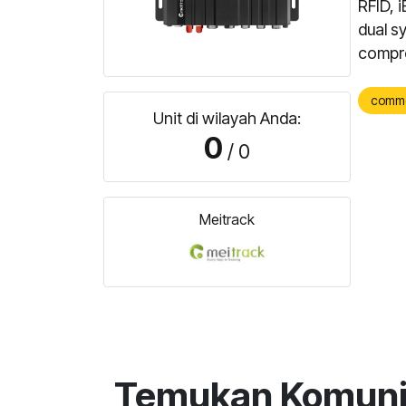
RFID, 
dual s
compre
comm
Unit di wilayah Anda:
0
/ 0
Meitrack
Temukan Komunit