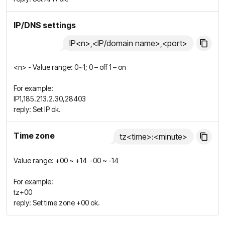
IP/DNS settings
IP<n>,<IP/domain name>,<port>
<n> - Value range: 0~1; 0 – off 1 – on
For example:
IP1,185.213.2.30,28403
reply: Set IP ok.
Time zone
tz<time>:<minute>
Value range: +00 ~ +14 -00 ~ -14
For example:
tz+00
reply: Set time zone +00 ok.