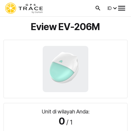
ID
Eview EV-206M
Unit di wilayah Anda:
0
/ 1