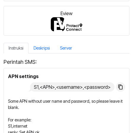
Eview
Instruksi
Deskripsi
Server
Perintah SMS:
APN settings
S1,<APN>,<username>,<password>
Some APN without user name and password, so please leave it
blank.
For example:
S1,internet
reply: Set APN ok.