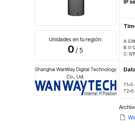
IP s
Time
Unidades en tu región:
A: E/W
0
B: 0-1
/ 5
C: 0/1
Shanghai WanWay Digital Technology
Data
Co., Ltd.
T1=5～
T2=5～
Archiv
Wa