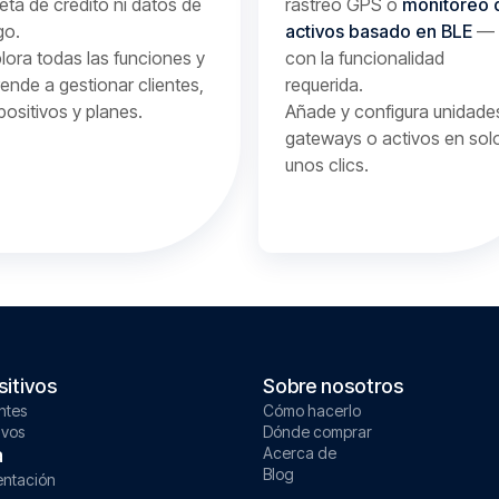
jeta de crédito ni datos de
rastreo GPS o
monitoreo 
go.
activos basado en BLE
—
lora todas las funciones y
con la funcionalidad
ende a gestionar clientes,
requerida.
positivos y planes.
Añade y configura unidade
gateways o activos en sol
unos clics.
sitivos
Sobre nosotros
ntes
Cómo hacerlo
ivos
Dónde comprar
a
Acerca de
Blog
ntación