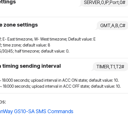
ettings
SERVER,0,IP,Port,0#
 zone settings
GMT,A,B,C#
; E- East timezone, W- West timezone; Default value: E
2; time zone; default value: 8
5/30/45; half timezone; default value: 0.
 timing sending interval
TIMER,T1,T2#
18000 seconds; upload interval in ACC ON state; default value: 10.
18000 seconds; upload interval in ACC OFF state; default value: 10.
os:
nWay GS10-SA SMS Commands