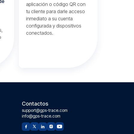
de
aplicación o código QR con
tu cliente para darle acceso
inmediato a su cuenta
configurada y dispositivos
s,
conectados.
o
Contactos
support@gps-trace.com
info@gps-trace.com