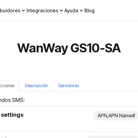
ibuidores
Integraciones
Ayuda
Blog
WanWay GS10-SA
ucciones
Descripción
Servidores
dos SMS:
settings
APN,APN Name#