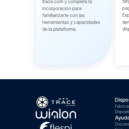
tar
trace.com y completa la
pa
incorporación para
Exp
familiarizarte con las
apr
herramientas y capacidades
dis
de la plataforma.
Dispo
Fabrica
Disposit
Ayud
Docume