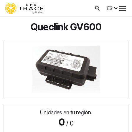
ES
Queclink GV600
Unidades en tu región:
0
/ 0