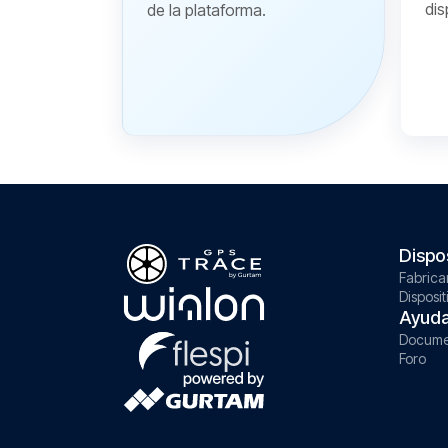
dis
de la plataforma.
Dispo
Fabrica
Disposit
Ayud
Docume
Foro