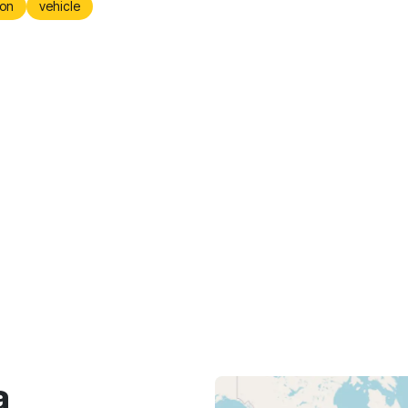
on
vehicle
a