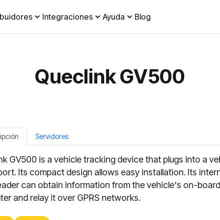
ibuidores
Integraciones
Ayuda
Blog
Queclink GV500
ipción
Servidores
nk GV500 is a vehicle tracking device that plugs into a ve
ort. Its compact design allows easy installation. Its inter
ader can obtain information from the vehicle's on-boar
er and relay it over GPRS networks.