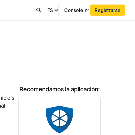
ES
Console
Registrarse
Recomendamos la aplicación:
hicle's
nal
d