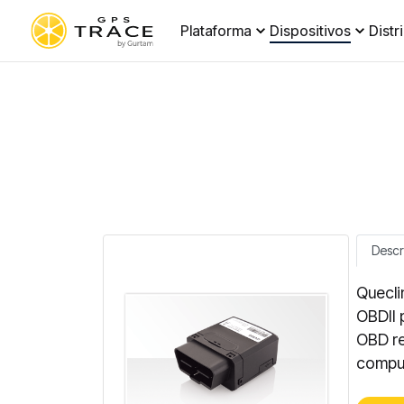
Plataforma
Dispositivos
Distr
Descr
Quecli
OBDII p
OBD re
comput