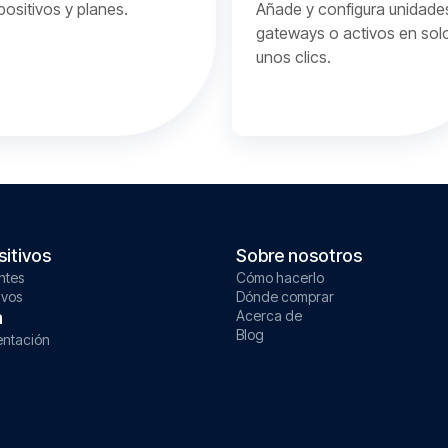
positivos y planes.
Añade y configura unidade
gateways o activos en sol
unos clics.
sitivos
Sobre nosotros
ntes
Cómo hacerlo
ivos
Dónde comprar
a
Acerca de
Blog
ntación