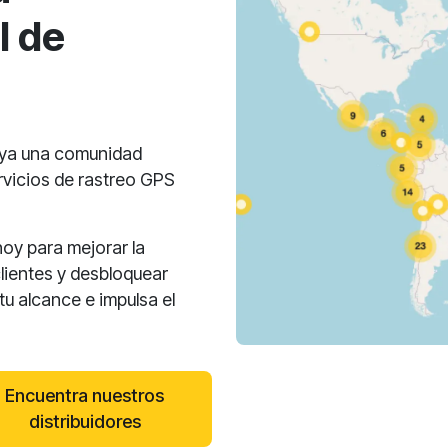
l de
oya una comunidad
rvicios de rastreo GPS
hoy para mejorar la
clientes y desbloquear
u alcance e impulsa el
Encuentra nuestros
distribuidores