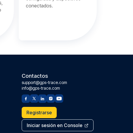
s,
conectados.
o
Contactos
support@gps-trace.com
info@gps-trace.com
Registrarse
Iniciar sesión en Console