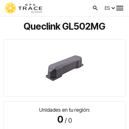
ES
Queclink GL502MG
Unidades en tu región:
0
/ 0