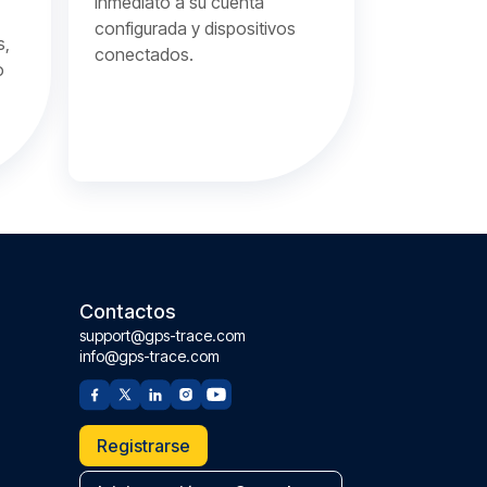
inmediato a su cuenta
configurada y dispositivos
s,
conectados.
o
Contactos
support@gps-trace.com
info@gps-trace.com
Registrarse