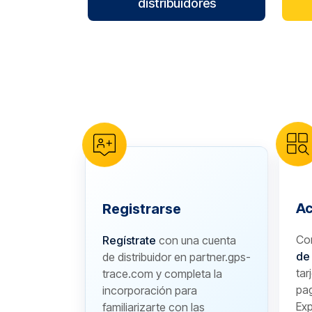
distribuidores
reCAPTCHA verification
Ac
Registrarse
Co
Regístrate
con una cuenta
de
de distribuidor en partner.gps-
tar
trace.com y completa la
pa
incorporación para
Exp
familiarizarte con las