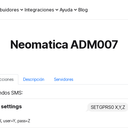
ibuidores
Integraciones
Ayuda
Blog
Neomatica ADM007
ucciones
Descripción
Servidores
dos SMS:
settings
SETGPRS0 X,Y,Z
, user=Y, pass=Z