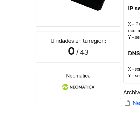
IP s
X – IP
comma
Y – se
Unidades en tu región:
0
/ 43
DNS
X – s
Neomatica
Y – se
Archiv
Ne