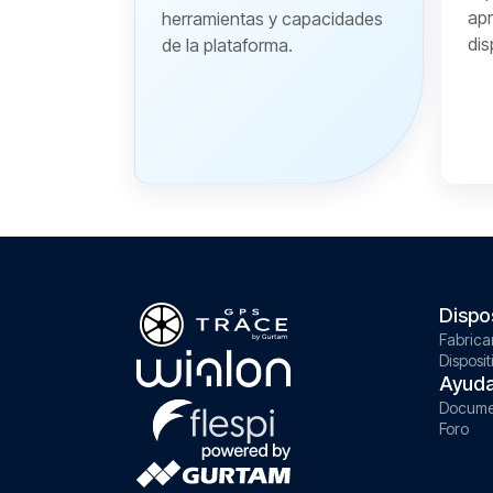
apr
herramientas y capacidades
dis
de la plataforma.
Dispo
Fabrica
Disposit
Ayud
Docume
Foro