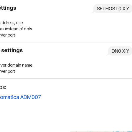
ettings
SETHOST0 X,Y
 address, use
s instead of dots.
rver port
 settings
DN0 X:Y
erver domain name,
rver port
os:
omatica ADM007