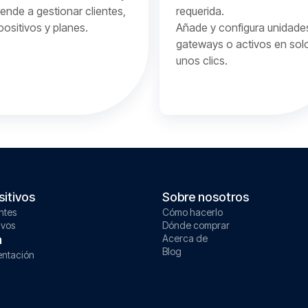
ende a gestionar clientes,
requerida.
positivos y planes.
Añade y configura unidade
gateways o activos en sol
unos clics.
sitivos
Sobre nosotros
ntes
Cómo hacerlo
ivos
Dónde comprar
a
Acerca de
Blog
ntación