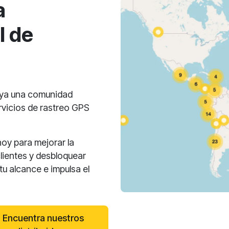
a
l de
oya una comunidad
rvicios de rastreo GPS
hoy para mejorar la
clientes y desbloquear
u alcance e impulsa el
Encuentra nuestros