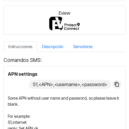
Eview
Instrucciones
Descripción
Servidores
Comandos SMS:
APN settings
S1,<APN>,<username>,<password>
Some APN without user name and password, so please leave it
blank.
For example:
S1,internet
reply: Set APN ok.