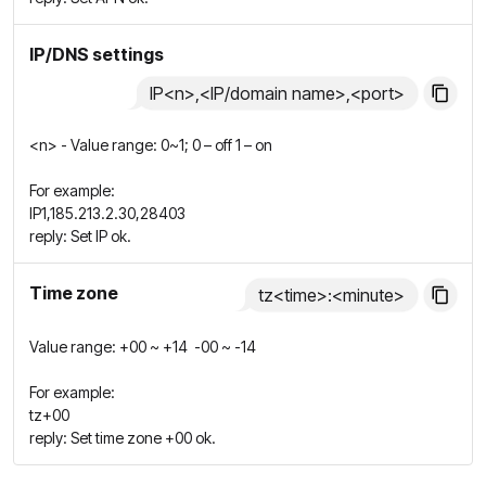
IP/DNS settings
IP<n>,<IP/domain name>,<port>
<n> - Value range: 0~1; 0 – off 1 – on
For example:
IP1,185.213.2.30,28403
reply: Set IP ok.
Time zone
tz<time>:<minute>
Value range: +00 ~ +14 -00 ~ -14
For example:
tz+00
reply: Set time zone +00 ok.