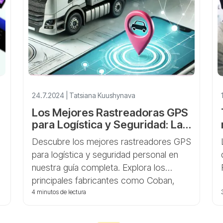
24.7.2024 | Tatsiana Kuushynava
Los Mejores Rastreadoras GPS
e
para Logística y Seguridad: La
Elección de GPS-Trace
Descubre los mejores rastreadores GPS
para logística y seguridad personal en
nuestra guía completa. Explora los
principales fabricantes como Coban,
Concox, Teltonika y más, integrados
4 minutos de lectura
con las soluciones innovadoras de GPS-
Trace. Aprende cómo el rastreo GPS