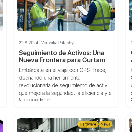
22.8.2024 | Veranika Patachyts
Seguimiento de Activos: Una
Nueva Frontera para Gurtam
Embárcate en el viaje con GPS-Trace,
diseñando una herramienta
o
revolucionaria de seguimiento de activos
que mejora la seguridad, la eficiencia y el
control con tecnología BLE innovadora.
6 minutos de lectura
Hardware
News
a