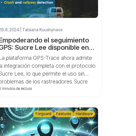
28.8.2024 | Tatsiana Kuushynava
Empoderando el seguimiento
GPS: Sucre Lee disponible en
GPS-Trace
La plataforma GPS-Trace ahora admite
la integración completa con el protocolo
Sucre Lee, lo que permite el uso sin
problemas de los rastreadores Sucre
Lee (SL22, SL24, SL28, SL42, SL44,
4 minutos de lectura
SL48) en todas las aplicaciones de
GPS-Trace. Esto incluye la aplicación
Forguard para distribución empresarial y
Forguard
Features
Hardware
construcción, Ruhavik para el
seguimiento de vehículos y propiedades