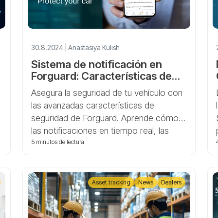
30.8.2024 | Anastasiya Kulish
Sistema de notificación en
Forguard: Características de
seguridad al alcance de tu
Asegura la seguridad de tu vehículo con
mano
las avanzadas características de
seguridad de Forguard. Aprende cómo
las notificaciones en tiempo real, las
alertas de geozona y las acciones
5 minutos de lectura
automatizadas pueden proteger tu
coche del robo. Descubre historias de
éxito de usuarios que han recuperado
Asset tracking
News
Dealers
sus vehículos robados con Forguard.