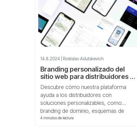
a optimizar tus pagos con nuestras
herramientas integrales.
14.8.2024 | Rostislav Adutskevich
Branding personalizado del
sitio web para distribuidores d
GPS-Trace
Descubre cómo nuestra plataforma
ayuda a los distribuidores con
soluciones personalizables, como
branding de dominio, esquemas de
color, logotipos e integración de la
4 minutos de lectura
información de la empresa.