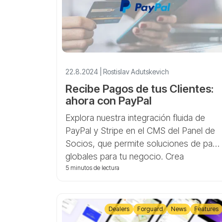
22.8.2024 | Rostislav Adutskevich
Recibe Pagos de tus Clientes:
ahora con PayPal
Explora nuestra integración fluida de
PayPal y Stripe en el CMS del Panel de
Socios, que permite soluciones de pag
globales para tu negocio. Crea
fácilmente enlaces de pago, rastrea
5 minutos de lectura
transacciones y gestiona la facturación
de clientes con nuestra guía de
configuración paso a paso. Regístrate
Dealers
Forguard
News
Features
hoy para una prueba gratuita y comienz