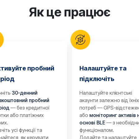
Як це працює
ктивуйте пробний
Налаштуйте та
еріод
підключіть
чніть
30-денний
Налаштуйте клієнтські
зкоштовний пробний
акаунти залежно від їхніх
ріод
— без кредитної
потреб — GPS-відстеже
ртки або платіжних
або
моніторинг активів 
них.
основі BLE
— з необхідн
чіть усі функції та
функціоналом.
знайтеся, як керувати
Додайте та налаштуйте