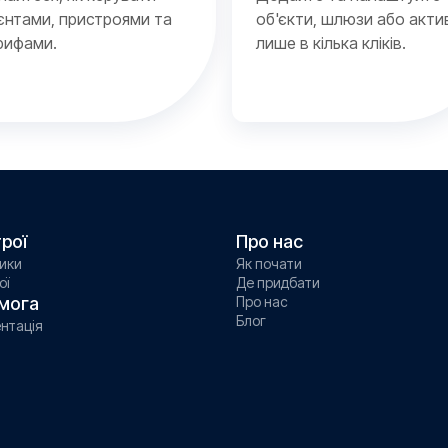
ієнтами, пристроями та
об'єкти, шлюзи або акти
рифами.
лише в кілька кліків.
рої
Про нас
ики
Як почати
ої
Де придбати
мога
Про нас
Блог
нтація