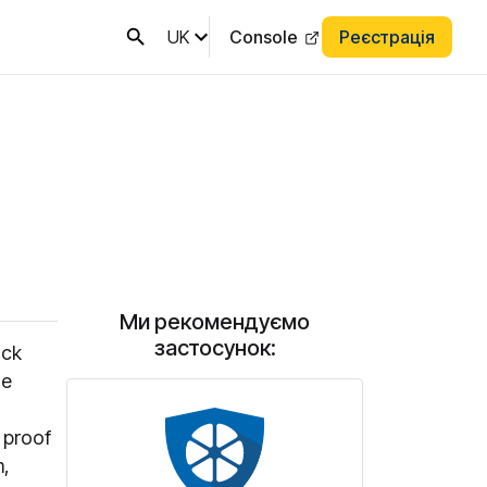
UK
Console
Реєстрація
Ми рекомендуємо
застосунок:
ock
he
 proof
m,