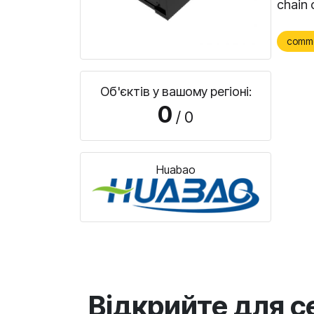
chain 
comm
Об'єктів у вашому регіоні:
0
/ 0
Huabao
Відкрийте для с