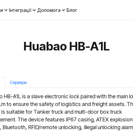
и
Інтеграції
Допомога
Блог
Huabao HB-A1L
Сервери
 HB-A1L is a slave electronic lock paired with the main l
m to ensure the safety of logistics and freight assets. T
 is suitable for Tanker truck and multi-door box truck
ment. The device features IP67 casing, ATEX explosion
, Bluetooth, RFID/remote unlocking, illegal unlocking alar