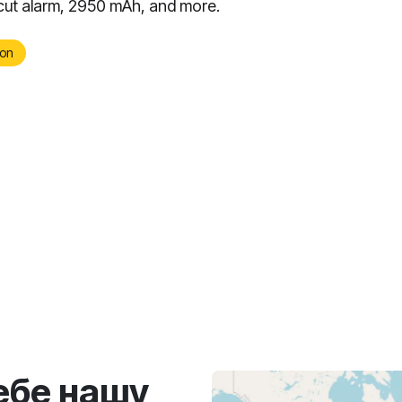
cut alarm, 2950 mAh, and more.
on
ебе нашу