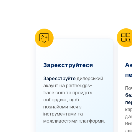
reCAPTCHA verification
А
Зареєструйтеся
п
Зареєструйте
дилерський
акаунт на partner.gps-
По
trace.com та пройдіть
бе
онбординг, щоб
пе
познайомитися з
ка
інструментами та
да
можливостями платформи.
Вив
ді