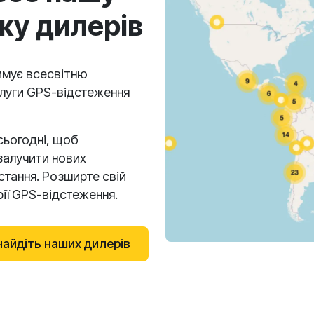
жу дилерів
имує всесвітню
слуги GPS-відстеження
сьогодні, щоб
залучити нових
остання. Розширте свій
рії GPS-відстеження.
найдіть наших дилерів