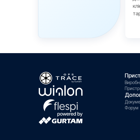
кл
та
Прист
Виробн
Пристр
Допо
Докуме
Форум