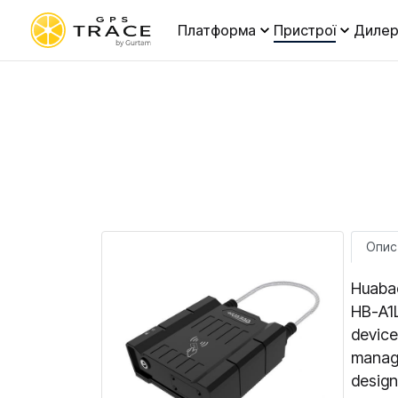
Платформа
Пристрої
Дилер
Опис
Huabao
HB-A1L
device
manage
design