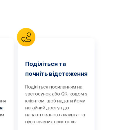
Поділіться та
почніть відстеження
Поділіться посиланням на
застосунок або QR-кодом з
ння
клієнтом, щоб надати йому
на
негайний доступ до
им
налаштованого акаунта та
підключених пристроїв.