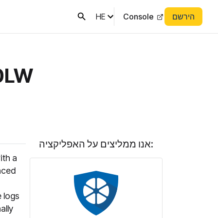
הירשם
Console
HE
10LW
אנו ממליצים על האפליקציה:
ith a
nced
e logs
ally