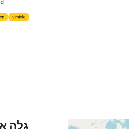
ed.
on
vehicle
גלה א