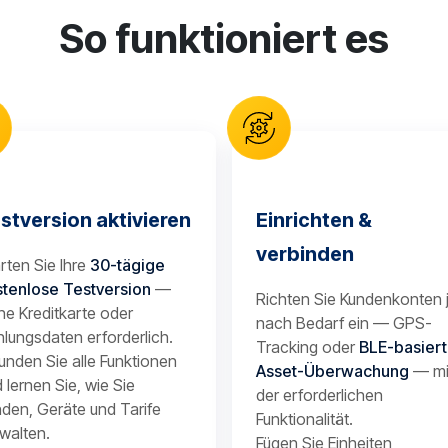
So funktioniert es
stversion aktivieren
Einrichten &
verbinden
rten Sie Ihre
30-tägige
stenlose Testversion
—
Richten Sie Kundenkonten 
ne Kreditkarte oder
nach Bedarf ein — GPS-
lungsdaten erforderlich.
Tracking oder
BLE-basier
unden Sie alle Funktionen
Asset-Überwachung
— mi
 lernen Sie, wie Sie
der erforderlichen
den, Geräte und Tarife
Funktionalität.
walten.
Fügen Sie Einheiten,