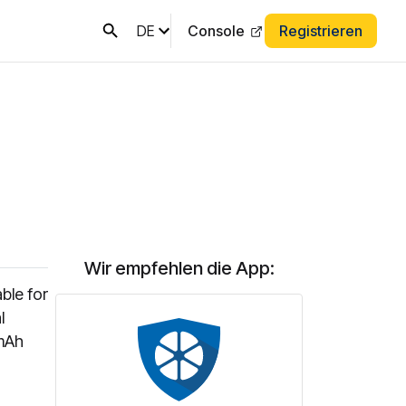
DE
Console
Registrieren
Wir empfehlen die App:
ble for
l
 mAh