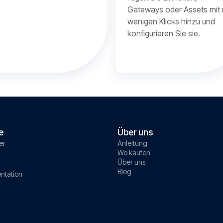
Gateways oder Assets mit 
wenigen Klicks hinzu und
konfigurieren Sie sie.
e
Über uns
er
Anleitung
Wo kaufen
Über uns
Blog
ntation