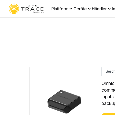
Plattform
Geräte
Händler
I
Besc
Omnico
commer
inputs
backup