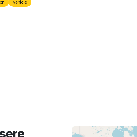
on
vehicle
sere