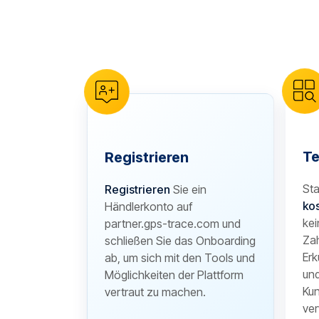
reCAPTCHA verification
Te
Registrieren
Sta
Registrieren
Sie ein
ko
Händlerkonto auf
kei
partner.gps-trace.com und
Zah
schließen Sie das Onboarding
Erk
ab, um sich mit den Tools und
und
Möglichkeiten der Plattform
Kun
vertraut zu machen.
ver