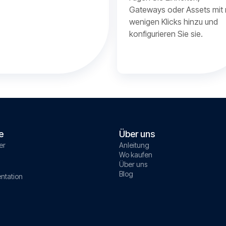
Gateways oder Assets mit 
wenigen Klicks hinzu und
konfigurieren Sie sie.
e
Über uns
er
Anleitung
Wo kaufen
Über uns
Blog
ntation