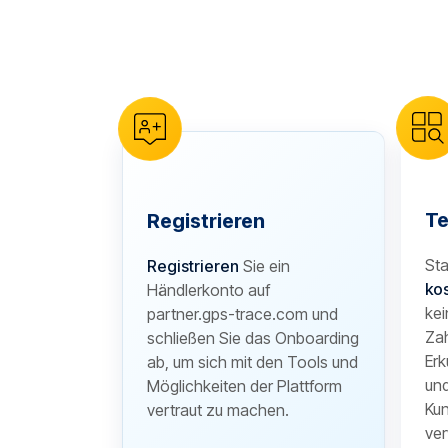
reCAPTCHA verification
Te
Registrieren
Sta
Registrieren
Sie ein
ko
Händlerkonto auf
kei
partner.gps-trace.com und
Zah
schließen Sie das Onboarding
Erk
ab, um sich mit den Tools und
und
Möglichkeiten der Plattform
Kun
vertraut zu machen.
ver