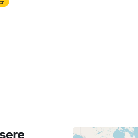
on
sere