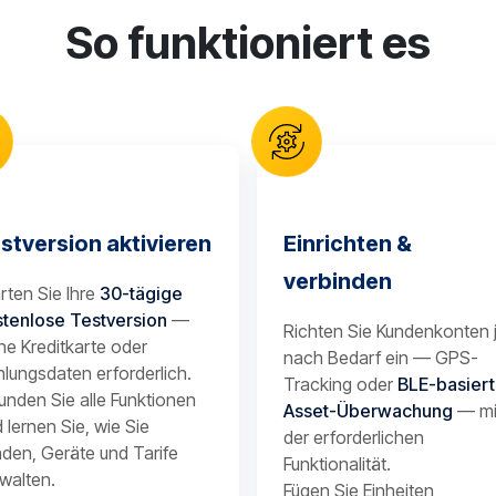
So funktioniert es
stversion aktivieren
Einrichten &
verbinden
rten Sie Ihre
30-tägige
stenlose Testversion
—
Richten Sie Kundenkonten 
ne Kreditkarte oder
nach Bedarf ein — GPS-
lungsdaten erforderlich.
Tracking oder
BLE-basier
unden Sie alle Funktionen
Asset-Überwachung
— mi
 lernen Sie, wie Sie
der erforderlichen
den, Geräte und Tarife
Funktionalität.
walten.
Fügen Sie Einheiten,