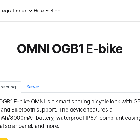
ntegrationen
Hilfe
Blog
OMNI OGB1 E-bike
hreibung
Server
GB1 E-bike OMNI is a smart sharing bicycle lock with G
and Bluetooth support. The device features a
h/8000mAh battery, waterproof IP67-compliant casin
al solar panel, and more.