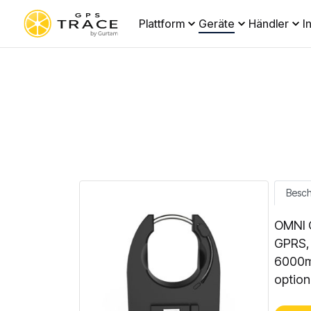
Plattform
Geräte
Händler
I
Besc
OMNI O
GPRS, 
6000mA
option