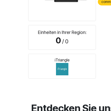
comm
Einheiten in Ihrer Region:
0
/ 0
iTriangle
Entdecken Sie un