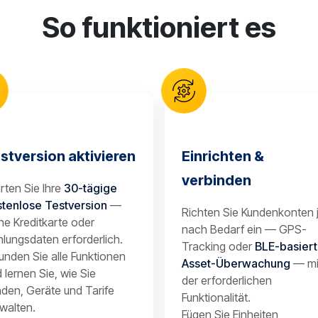
So funktioniert es
stversion aktivieren
Einrichten &
verbinden
rten Sie Ihre
30-tägige
stenlose Testversion
—
Richten Sie Kundenkonten 
ne Kreditkarte oder
nach Bedarf ein — GPS-
lungsdaten erforderlich.
Tracking oder
BLE-basier
unden Sie alle Funktionen
Asset-Überwachung
— mi
 lernen Sie, wie Sie
der erforderlichen
den, Geräte und Tarife
Funktionalität.
walten.
Fügen Sie Einheiten,