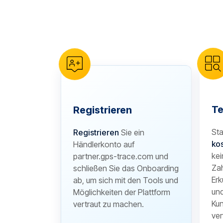
reCAPTCHA verification
Te
Registrieren
Sta
Registrieren
Sie ein
ko
Händlerkonto auf
kei
partner.gps-trace.com und
Zah
schließen Sie das Onboarding
Erk
ab, um sich mit den Tools und
und
Möglichkeiten der Plattform
Kun
vertraut zu machen.
ver