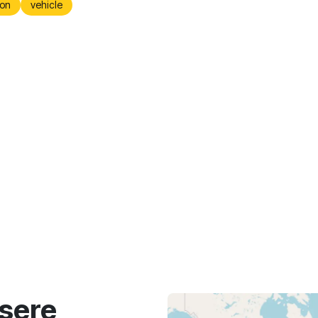
on
vehicle
sere