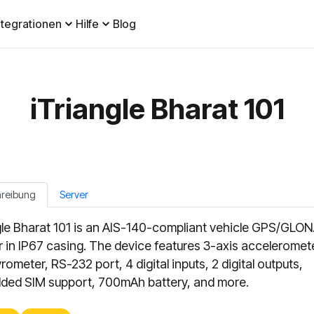
ntegrationen
Hilfe
Blog
iTriangle Bharat 101
hreibung
Server
gle Bharat 101 is an AIS-140-compliant vehicle GPS/GLO
r in IP67 casing. The device features 3-axis acceleromete
rometer, RS-232 port, 4 digital inputs, 2 digital outputs,
ed SIM support, 700mAh battery, and more.