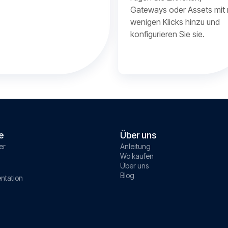
Gateways oder Assets mit 
wenigen Klicks hinzu und
konfigurieren Sie sie.
e
Über uns
er
Anleitung
Wo kaufen
Über uns
Blog
ntation