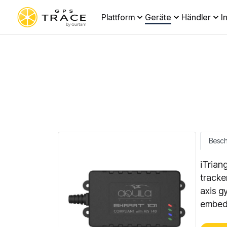
Plattform
Geräte
Händler
I
Besc
iTrian
tracke
axis gy
embedd