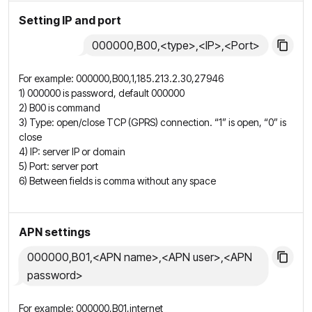
Setting IP and port
000000,B00,<type>,<IP>,<Port>
For example: 000000,B00,1,185.213.2.30,27946
1) 000000 is password, default 000000
2) B00 is command
3) Type: open/close TCP (GPRS) connection. “1” is open, “0” is
close
4) IP: server IP or domain
5) Port: server port
6) Between fields is comma without any space
APN settings
000000,B01,<APN name>,<APN user>,<APN
password>
For example: 000000,B01,internet