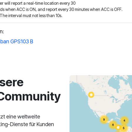
r will report a real-time location every 30
ds when ACC is ON, and report every 30 minutes when ACC is OFF.
The interval must not less than 10s.
n:
ban GPS103 B
sere
-Community
zt eine weltweite
ing-Dienste für Kunden