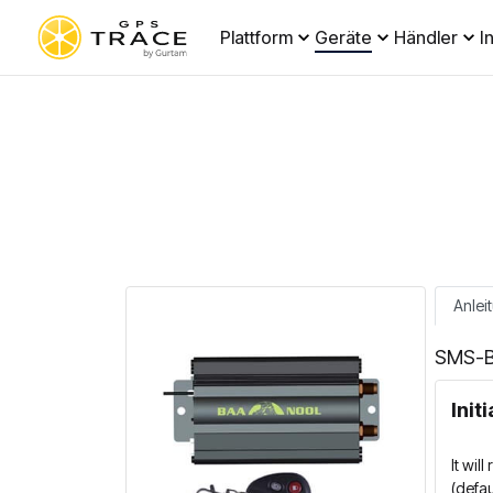
Plattform
Geräte
Händler
I
Anlei
SMS-B
Init
It wil
(defa