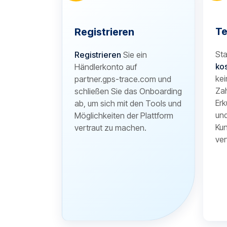
Te
Registrieren
Sta
Registrieren
Sie ein
ko
Händlerkonto auf
kei
partner.gps-trace.com und
Zah
schließen Sie das Onboarding
Erk
ab, um sich mit den Tools und
und
Möglichkeiten der Plattform
Kun
vertraut zu machen.
ver