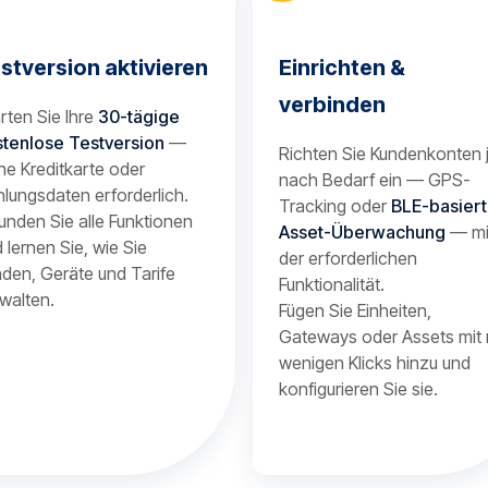
stversion aktivieren
Einrichten &
verbinden
rten Sie Ihre
30-tägige
stenlose Testversion
—
Richten Sie Kundenkonten 
ne Kreditkarte oder
nach Bedarf ein — GPS-
lungsdaten erforderlich.
Tracking oder
BLE-basier
unden Sie alle Funktionen
Asset-Überwachung
— mi
 lernen Sie, wie Sie
der erforderlichen
den, Geräte und Tarife
Funktionalität.
walten.
Fügen Sie Einheiten,
Gateways oder Assets mit 
wenigen Klicks hinzu und
konfigurieren Sie sie.