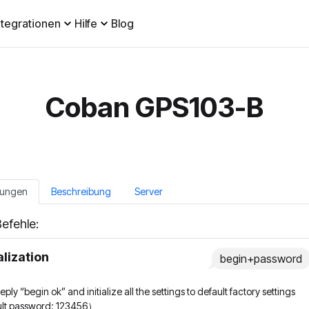
ntegrationen
Hilfe
Blog
Coban GPS103-B
tungen
Beschreibung
Server
efehle:
ialization
begin+password
l reply “begin ok” and initialize all the settings to default factory settings
ult password: 123456）