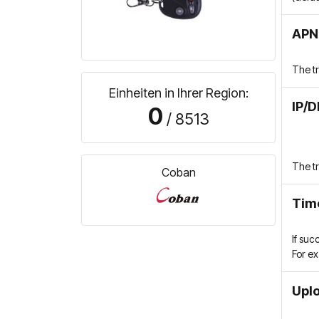
APN 
The t
Einheiten in Ihrer Region:
IP/D
0
/ 8513
The t
Coban
Tim
If suc
For e
Uplo