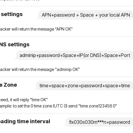
settings
APN+password + Space + your local APN
racker will return the message “APN OK”
NS settings
adminip+password+Space+IP(or DNS)+Space+Port
racker will return the message “adminip OK”
e Zone
time+space+zone+password+space+time
ceed, it will reply “time OK”
xample: to set the 0 time zone (UTC 0) send “time zone123456 0”
ading time interval
fix030s030m***n+password